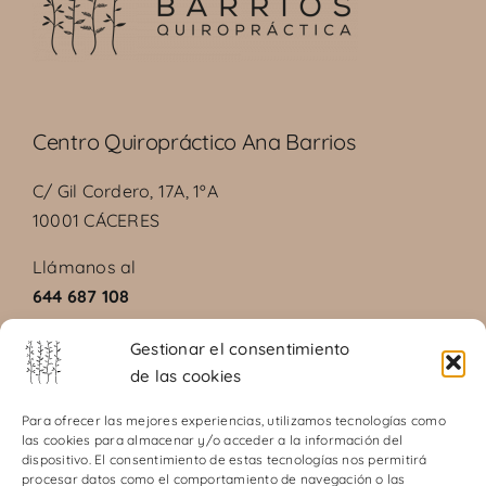
Centro Quiropráctico Ana Barrios
C/ Gil Cordero, 17A, 1ºA
10001 CÁCERES
Llámanos al
644 687 108
Gestionar el consentimiento
de las cookies
Aviso legal
Para ofrecer las mejores experiencias, utilizamos tecnologías como
las cookies para almacenar y/o acceder a la información del
Política de privacidad
dispositivo. El consentimiento de estas tecnologías nos permitirá
Política de cookies
procesar datos como el comportamiento de navegación o las