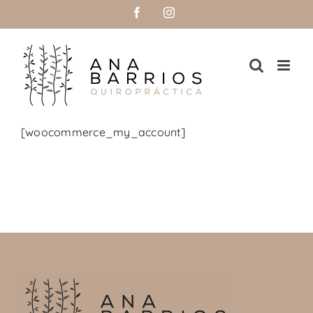
Saltar
Facebook
Instagram
al
contenido
[woocommerce_my_account]