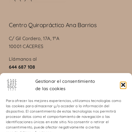
Centro Quiropráctico Ana Barrios
C/ Gil Cordero, 17A, 1ºA
10001 CÁCERES
Llámanos al
644 687 108
Gestionar el consentimiento
de las cookies
Aviso legal
Para ofrecer las mejores experiencias, utilizamos tecnologías como
las cookies para almacenar y/o acceder a la información del
Política de privacidad
dispositivo. El consentimiento de estas tecnologías nos permitirá
Política de cookies
procesar datos como el comportamiento de navegación o las
identificaciones únicas en este sitio. No consentir o retirar el
Términos y condiciones del servicio
consentimiento, puede afectar negativamente a ciertas