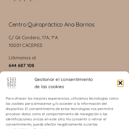
Centro Quiropráctico Ana Barrios
C/ Gil Cordero, 17A, 1ºA
10001 CÁCERES
Llámanos al
644 687 108
Gestionar el consentimiento
de las cookies
Aviso legal
Para ofrecer las mejores experiencias, utilizamos tecnologías como
las cookies para almacenar y/o acceder a la información del
Política de privacidad
dispositivo. El consentimiento de estas tecnologías nos permitirá
Política de cookies
procesar datos como el comportamiento de navegación o las
identificaciones únicas en este sitio. No consentir o retirar el
Términos y condiciones del servicio
consentimiento, puede afectar negativamente a ciertas